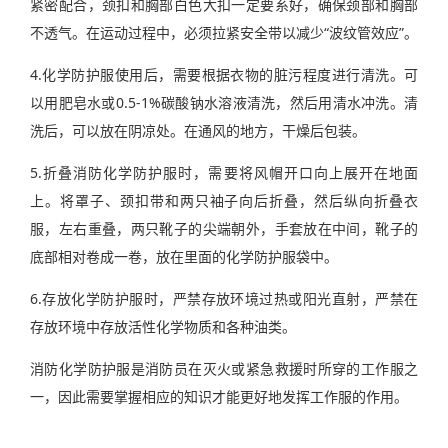
紧密配合，颈扣和胸部白色大扣一定要系好，确保颈部和胸部
不透气。在运动过程中，必须拉紧安全带以减少“波纹管效应”。
4.化学防护服使用后，需要根据衣物的脏污程度进行清洗。可
以用肥皂水或0.5-1%碳酸钠水溶液清洗，然后用清水冲洗。清
洗后，可以放在阴凉处。在通风的地方，干燥后包装。
5.折叠消防化学防护服时，需要将风帽开口向上展开在地面
上。将罩子、颈扣带和两只袖子向后折叠，然后纵向折叠衣
服，左右重叠，两只靴子的尖端朝外，手套放在中间，靴子的
底部相对卷成一卷，放在里面的化学防护服袋中。
6.存放化学防护服时，严禁存放环境过热或阳光直射，严禁在
存放环境中存放活性化学物质和各种油类。
消防化学防护服是消防员在灭火或紧急救援时所穿的工作服之
一，因此需要掌握相应的知识才能更好地发挥工作服的作用。