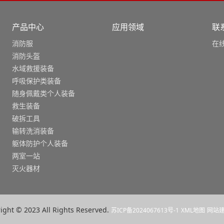
产品中心
应用领域
联
消防服
在
消防头盔
水域救援装备
呼吸保护类装备
随身佩戴类个人装备
救生装备
破拆工具
输转洗消装备
躯体防护个人装备
两室一站
灭火器材
ight © 2023 All Rights Reserved.
苏ICP备2024067613号-1
XML地图
网站