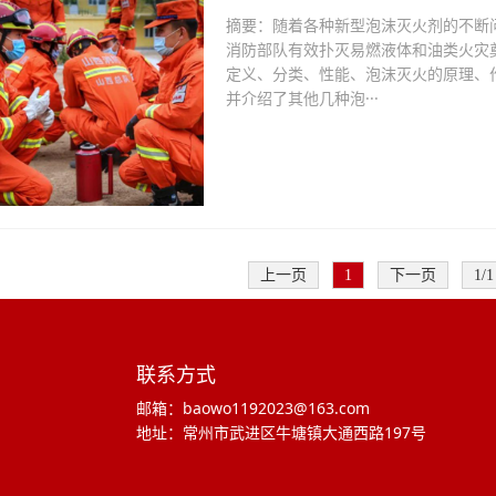
摘要：随着各种新型泡沫灭火剂的不断
消防部队有效扑灭易燃液体和油类火灾
定义、分类、性能、泡沫灭火的原理、
并介绍了其他几种泡···
上一页
1
下一页
1/1
联系方式
邮箱：baowo1192023@163.com
地址：常州市武进区牛塘镇大通西路197号