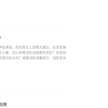
？
笋般涌现。你买房住上高楼大厦后，在享受美
灭火器、消火栓等消防设施是否完好？你发现
层真的安全吗？福建消防温馨提示：消防安全
应用