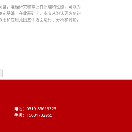
问世，准确研究和掌握其原理和性能，可以为
奠定基础。在此基础上，本文从泡沫灭火剂的
作用和应用范围五个方面进行了分析和讨论，
电话：0519-85619325
手机：15601732965