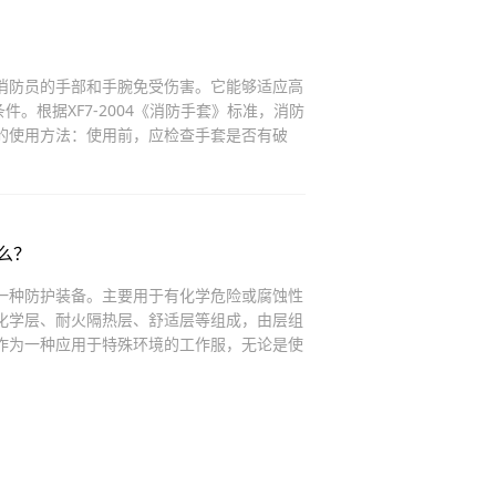
消防员的手部和手腕免受伤害。它能够适应高
条件。根据XF7-2004《消防手套》标准，消防
的使用方法：使用前，应检查手套是否有破
么？
一种防护装备。主要用于有化学危险或腐蚀性
化学层、耐火隔热层、舒适层等组成，由层组
作为一种应用于特殊环境的工作服，无论是使