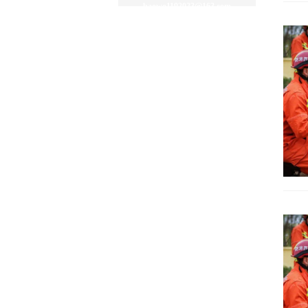
baowo1192023@163.com