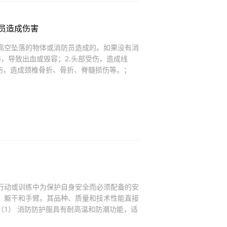
员造成伤害
高空坠落的物体或消防员造成的。如果没有消
，导致出血或毁容；2.头部受伤，造成线
损伤，造成颈椎骨折、骨折、脊髓损伤等。；
行动或训练中为保护自身安全而必须配备的安
、躯干和手臂。其品种、质量和技术性能直接
（1） 消防防护服具有耐高温和防潮功能，适