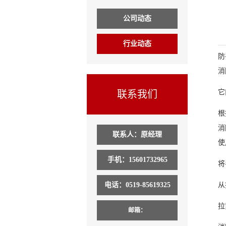
公司动态
行业动态
防
消
它
联系我们
根
消
联系人：原经理
使
手机：15601732965
将
从
电话：0519-85619325
拉
邮箱：